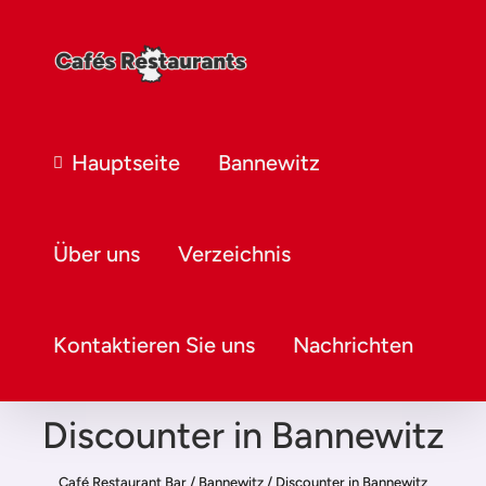
Hauptseite
Bannewitz
Über uns
Verzeichnis
Kontaktieren Sie uns
Nachrichten
Discounter in Bannewitz
Café Restaurant Bar
/
Bannewitz
/
Discounter in Bannewitz