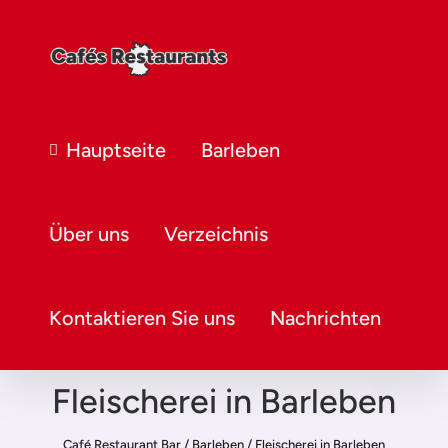
Hauptseite
Barleben
Über uns
Verzeichnis
Kontaktieren Sie uns
Nachrichten
Fleischerei in Barleben
Café Restaurant Bar
/
Barleben
/
Fleischerei in Barleben