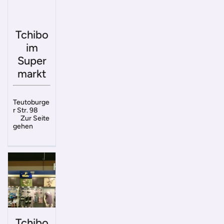
Tchibo
im
Super
markt
Teutoburge
r Str. 98
Zur Seite
gehen
Tchibo