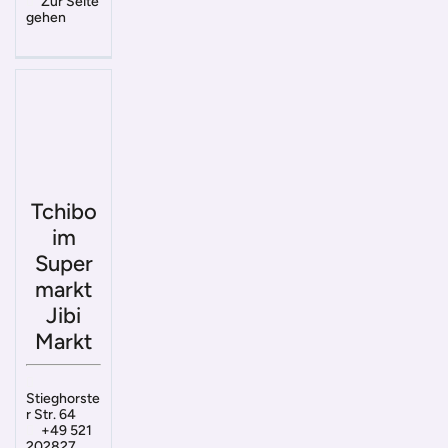
Zur Seite
gehen
Tchibo
im
Super
markt
Jibi
Markt
Stieghorste
r Str. 64
+49 521
202827