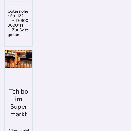
Güterslohe
r Str. 122
+49 800
3000111
Zur Seite
gehen
Tchibo
im
Super
markt
Windelsblei