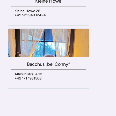
Kleine Howe
Kleine Howe 28
+49 521 94932424
Bacchus „bei Conny“
Altmühlstraße 10
+49 171 1931568