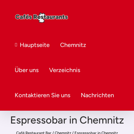
Hauptseite
Chemnitz
Über uns
Verzeichnis
Kontaktieren Sie uns
Nachrichten
Espressobar in Chemnitz
Café Restaurant Bar
/
Chemnitz
/
Espressobar in Chemnitz