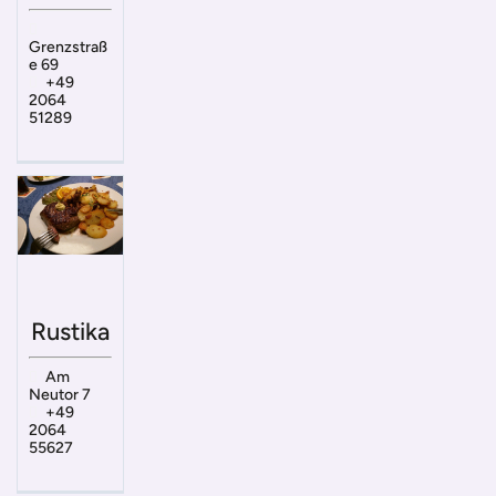
Grenzstraß
e 69
+49
2064
51289
Rustika
Am
Neutor 7
+49
2064
55627