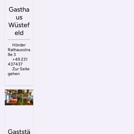
Gastha
us
Wüstef
eld
Hörder
Rathausstra
ße 3
+49 231
437437
Zur Seite
gehen
Gaststä