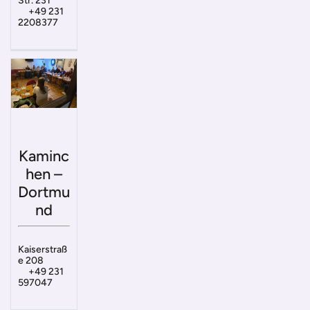
Str. 231
+49 231
2208377
Kaminc
hen –
Dortmu
nd
Kaiserstraß
e 208
+49 231
597047