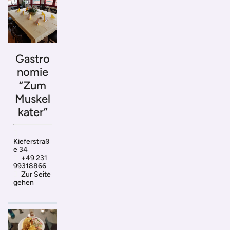
Gastro
nomie
“Zum
Muskel
kater”
Kieferstraß
e 34
+49 231
99318866
Zur Seite
gehen