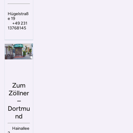
Hügelstraß
e 19
+49 231
13768145
Zum
Zöllner
–
Dortmu
nd
Hainallee