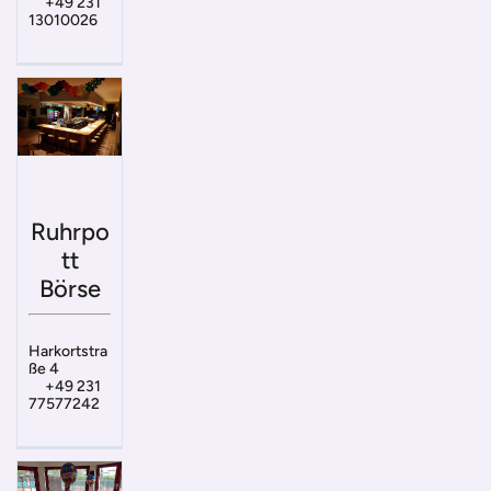
+49 231
13010026
Ruhrpo
tt
Börse
Harkortstra
ße 4
+49 231
77577242