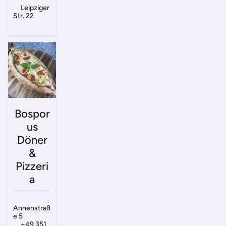
Leipziger
Str. 22
Bospor
us
Döner
&
Pizzeri
a
Annenstraß
e 5
+49 351