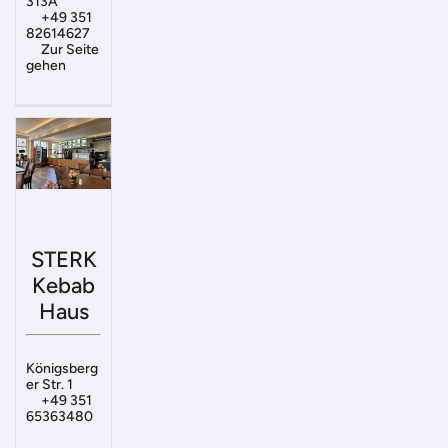
313A
+49 351
82614627
Zur Seite
gehen
STERK
Kebab
Haus
Königsberg
er Str. 1
+49 351
65363480