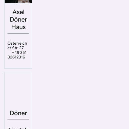
Asel
Döner
Haus
Österreich
er Str. 27
+49 351
82612316
Döner