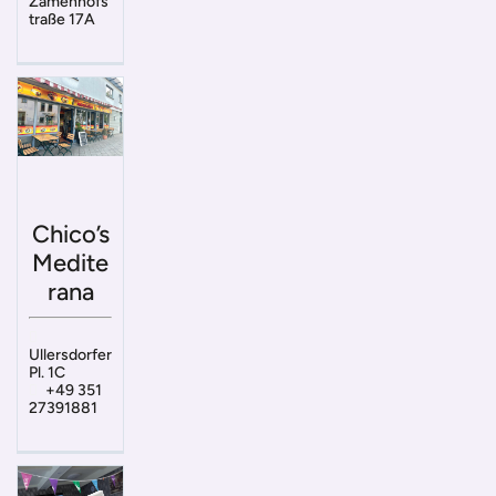
Zamenhofs
traße 17A
Chico’s
Medite
rana
Ullersdorfer
Pl. 1C
+49 351
27391881