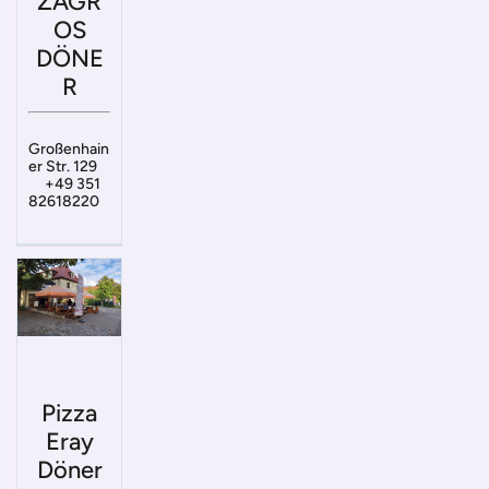
ZAGR
OS
DÖNE
R
Großenhain
er Str. 129
+49 351
82618220
Pizza
Eray
Döner