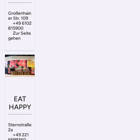
Großenhain
er Str. 109
+49 6102
815900
Zur Seite
gehen
EAT
HAPPY
Sternstraße
2a
+49 221
6699360