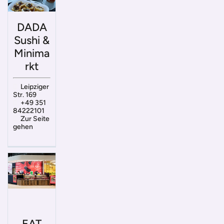
DADA
Sushi &
Minima
rkt
Leipziger
Str. 169
+49 351
84222101
Zur Seite
gehen
EAT