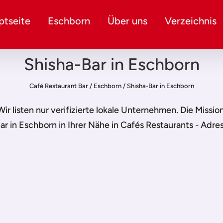
ptseite
Eschborn
Über uns
Verzeichnis
Shisha-Bar in Eschborn
Café Restaurant Bar
/
Eschborn
/
Shisha-Bar in Eschborn
 Wir listen nur verifizierte lokale Unternehmen. Die Missi
ar in Eschborn
in Ihrer Nähe in Cafés Restaurants - Adre