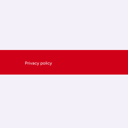
Privacy policy