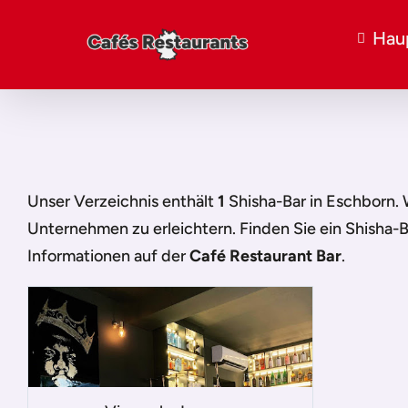
Hau
Unser Verzeichnis enthält
1
Shisha-Bar in Eschborn
.
Unternehmen zu erleichtern. Finden Sie ein
Shisha-B
Informationen auf der
Café Restaurant Bar
.