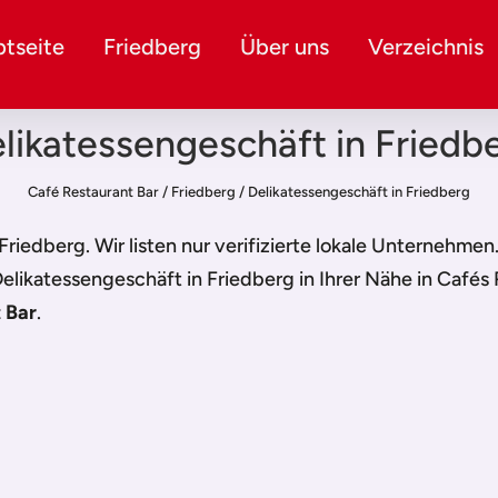
tseite
Friedberg
Über uns
Verzeichnis
likatessengeschäft in Friedb
Café Restaurant Bar
/
Friedberg
/
Delikatessengeschäft in Friedberg
 Friedberg
. Wir listen nur verifizierte lokale Unternehme
elikatessengeschäft in Friedberg
in Ihrer Nähe in Cafés
 Bar
.