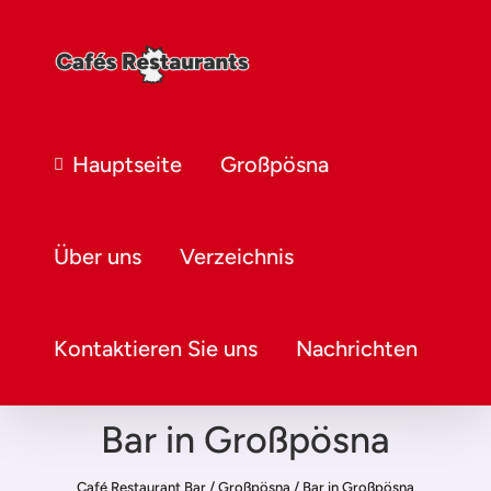
Hauptseite
Großpösna
Über uns
Verzeichnis
Kontaktieren Sie uns
Nachrichten
Bar in Großpösna
Café Restaurant Bar
/
Großpösna
/
Bar in Großpösna