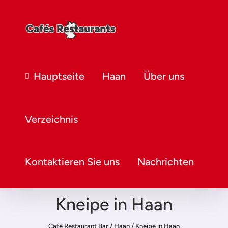
Hauptseite
Haan
Über uns
Verzeichnis
Kontaktieren Sie uns
Nachrichten
Kneipe in Haan
Café Restaurant Bar
/
Haan
/
Kneipe in Haan