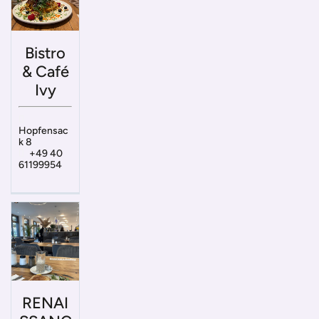
Bistro
& Café
Ivy
Hopfensac
k 8
+49 40
61199954
RENAI