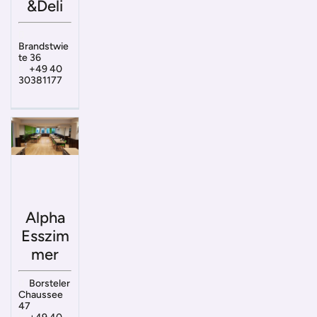
&Deli
Brandstwie
te 36
+49 40
30381177
Alpha
Esszim
mer
Borsteler
Chaussee
47