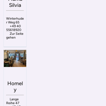
Silvia
Winterhude
r Weg 65
+49 40
55618920
Zur Seite
gehen
Homel
y
Lange
Reihe 47