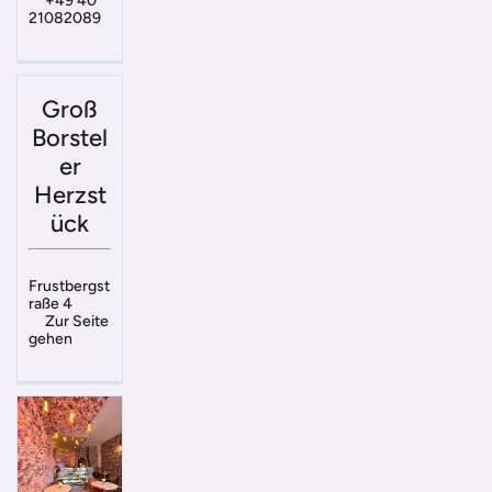
+49 40
21082089
Groß
Borstel
er
Herzst
ück
Frustbergst
raße 4
Zur Seite
gehen