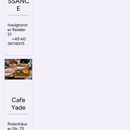
SSANC
E
Havighorst
er Redder
51
+49 40
56116515
Cafe
Yade
Rotenhäus
er Str. 75