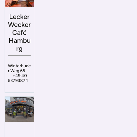
Lecker
Wecker
Café
Hambu
rg
Winterhude
r Weg 65
+49 40
53793874