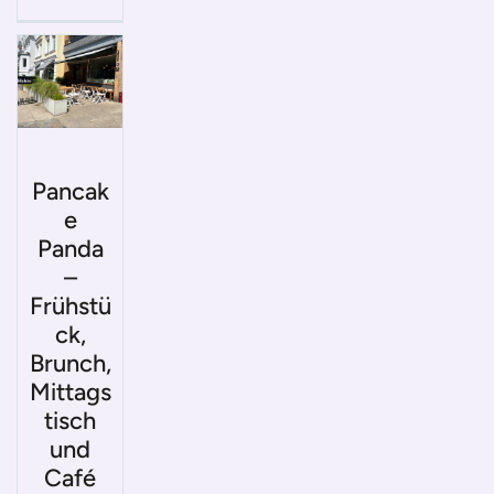
Pancak
e
Panda
–
Frühstü
ck,
Brunch,
Mittags
tisch
und
Café