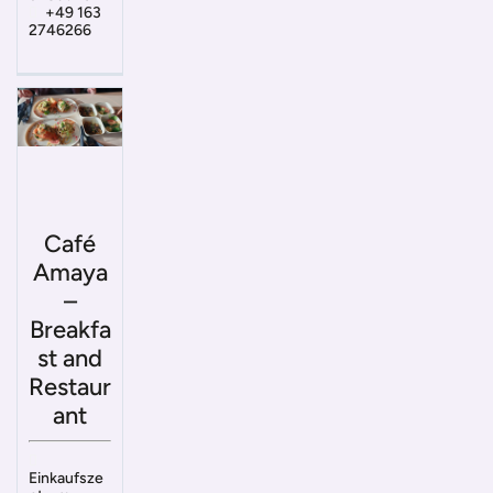
+49 163
2746266
Café
Amaya
–
Breakfa
st and
Restaur
ant
Einkaufsze