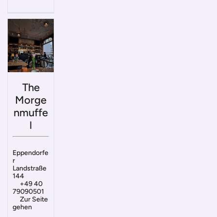
The
Morge
nmuffe
l
Eppendorfe
r
Landstraße
144
+49 40
79090501
Zur Seite
gehen