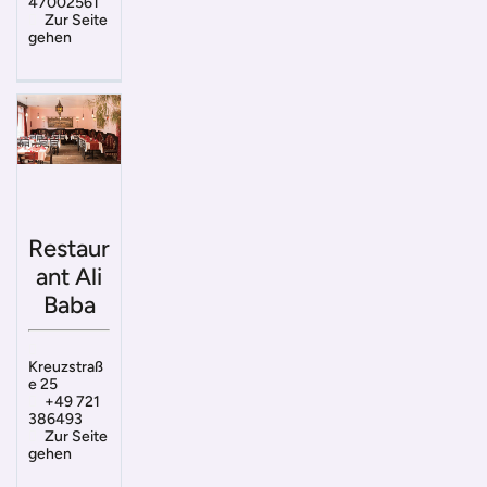
47002561
Zur Seite
gehen
Restaur
ant Ali
Baba
Kreuzstraß
e 25
+49 721
386493
Zur Seite
gehen