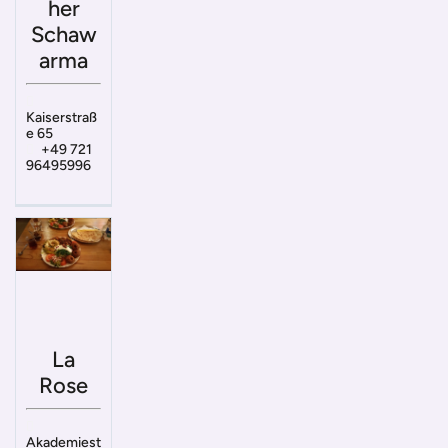
her
Schaw
arma
Kaiserstraß
e 65
+49 721
96495996
La
Rose
Akademiest