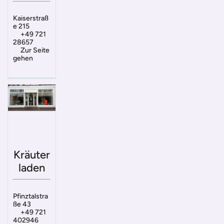
Kaiserstraß
e 215
+49 721
28657
Zur Seite
gehen
Kräuter
laden
Pfinztalstra
ße 43
+49 721
402946