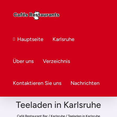
Hauptseite
Karlsruhe
Über uns
Verzeichnis
Kontaktieren Sie uns
Nachrichten
Teeladen in Karlsruhe
Café Restaurant Bar
/
Karlsruhe
/
Teeladen in Karlsruhe