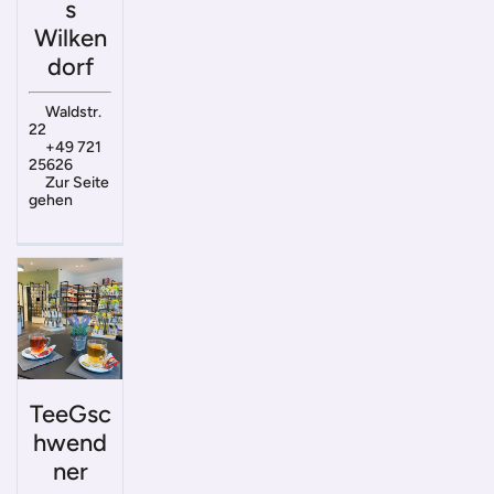
s
Wilken
dorf
Waldstr.
22
+49 721
25626
Zur Seite
gehen
TeeGsc
hwend
ner