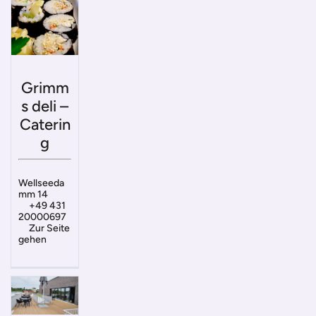
Grimm
s deli –
Caterin
g
Wellseeda
mm 14
+49 431
20000697
Zur Seite
gehen