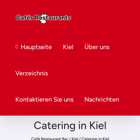
Hauptseite
Kiel
Über uns
Verzeichnis
Kontaktieren Sie uns
Nachrichten
Catering in Kiel
Café Restaurant Bar
/
Kiel
/
Catering in Kiel