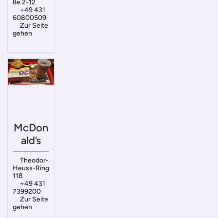
ße 2-12
+49 431
60800509
Zur Seite
gehen
McDon
ald’s
Theodor-
Heuss-Ring
118
+49 431
7399200
Zur Seite
gehen