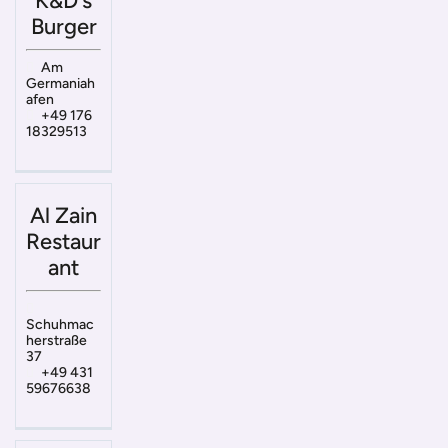
K&D‘s
Burger
Am
Germaniah
afen
+49 176
18329513
Al Zain
Restaur
ant
Schuhmac
herstraße
37
+49 431
59676638