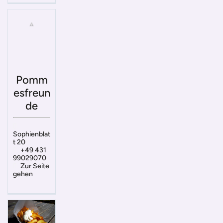
Pomm
esfreun
de
Sophienblat
t 20
+49 431
99029070
Zur Seite
gehen