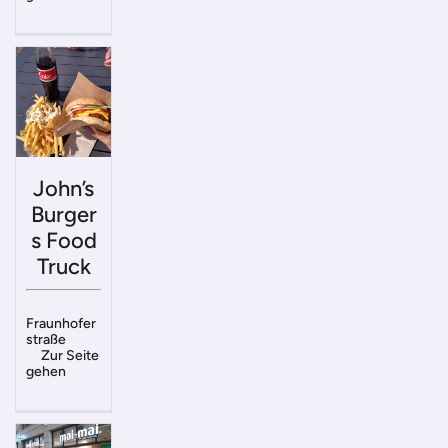
John’s
Burger
s Food
Truck
Fraunhofer
straße
Zur Seite
gehen