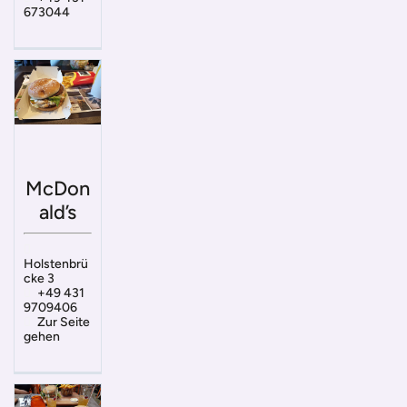
673044
McDon
ald’s
Holstenbrü
cke 3
+49 431
9709406
Zur Seite
gehen