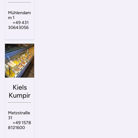
Mühlendam
m 1
+49 431
30643056
Kiels
Kumpir
Metzstraße
31
+49 1578
8121600