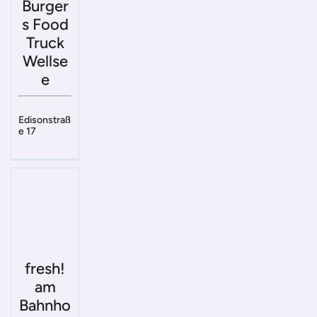
Burger
s Food
Truck
Wellse
e
Edisonstraß
e 17
fresh!
am
Bahnho