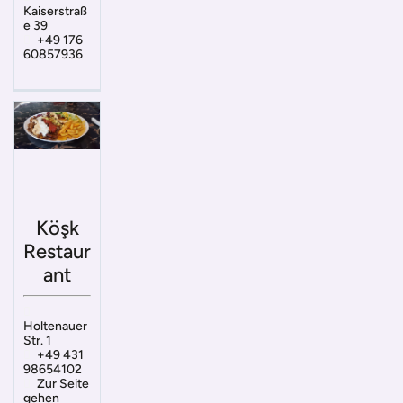
Kaiserstraß
e 39
+49 176
60857936
Köşk
Restaur
ant
Holtenauer
Str. 1
+49 431
98654102
Zur Seite
gehen