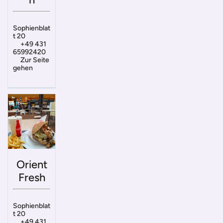
Sophienblat
t 20
+49 431
65992420
Zur Seite
gehen
Orient
Fresh
Sophienblat
t 20
+49 431