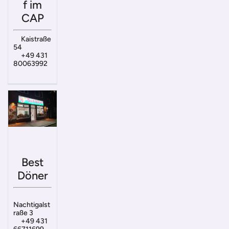
f im
CAP
Kaistraße
54
+49 431
80063992
Best
Döner
Nachtigalst
raße 3
+49 431