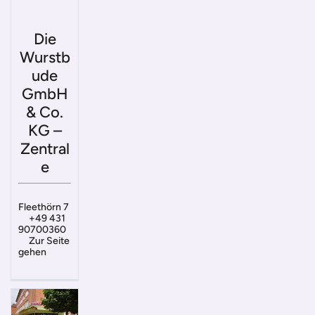
Die
Wurstb
ude
GmbH
& Co.
KG –
Zentral
e
Fleethörn 7
+49 431
90700360
Zur Seite
gehen