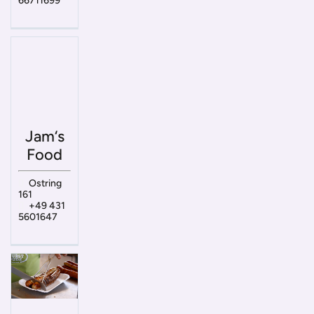
66711699
Jam‘s
Food
Ostring
161
+49 431
5601647