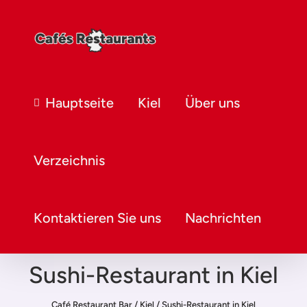
Hauptseite
Kiel
Über uns
Verzeichnis
Kontaktieren Sie uns
Nachrichten
Sushi-Restaurant in Kiel
Café Restaurant Bar
/
Kiel
/
Sushi-Restaurant in Kiel