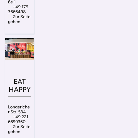
ße 1
+49 179
3666498
Zur Seite
gehen
EAT
HAPPY
Longeriche
r Str. 534
+49 221
6699360
Zur Seite
gehen