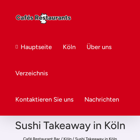
Hauptseite
Köln
Über uns
Verzeichnis
Kontaktieren Sie uns
Nachrichten
Sushi Takeaway in Köln
Café Restaurant Bar
/
Köln
/
Sushi Takeaway in Köln