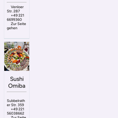
Venloer
Str. 287
+49 221
6699360
Zur Seite
gehen
Sushi
Omiba
Subbelrath
er Str. 359
+49 221
56038662
Zur Seite