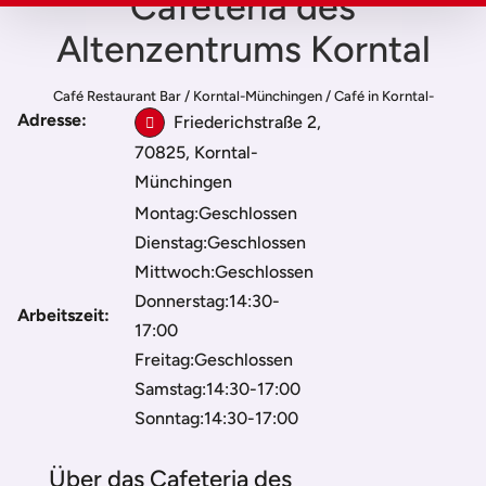
Cafeteria des
Altenzentrums Korntal
Café Restaurant Bar
/
Korntal-Münchingen
/
Café in Korntal-
Adresse:
Münchingen
/
Cafeteria des Altenzentrums Korntal
Friederichstraße 2,
70825, Korntal-
Münchingen
Montag:Geschlossen
Dienstag:Geschlossen
Mittwoch:Geschlossen
Donnerstag:14:30-
Arbeitszeit:
17:00
Freitag:Geschlossen
Samstag:14:30-17:00
Sonntag:14:30-17:00
Über das Cafeteria des