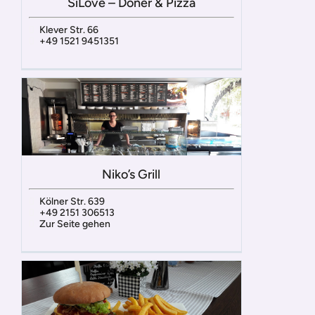
SiLove – Döner & Pizza
Klever Str. 66
+49 1521 9451351
Niko’s Grill
Kölner Str. 639
+49 2151 306513
Zur Seite gehen