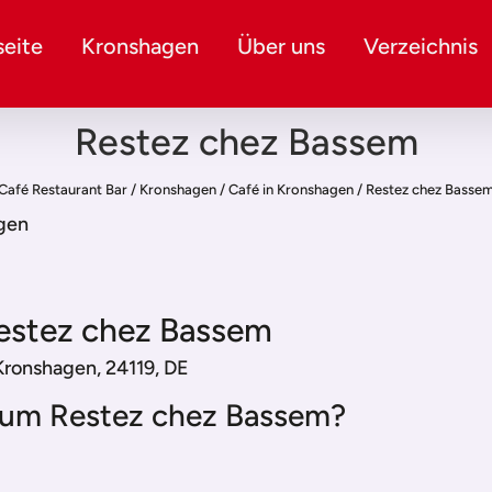
eite
Kronshagen
Über uns
Verzeichnis
Restez chez Bassem
Café Restaurant Bar
/
Kronshagen
/
Café in Kronshagen
/
Restez chez Basse
agen
estez chez Bassem
 Kronshagen, 24119, DE
um Restez chez Bassem?