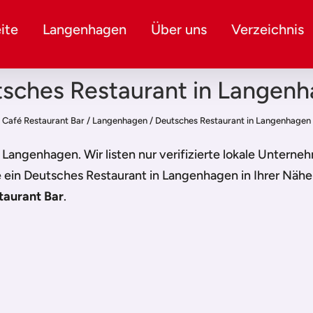
ite
Langenhagen
Über uns
Verzeichnis
sches Restaurant in Langen
Café Restaurant Bar
/
Langenhagen
/
Deutsches Restaurant in Langenhagen
n Langenhagen
. Wir listen nur verifizierte lokale Untern
e ein
Deutsches Restaurant in Langenhagen
in Ihrer Näh
taurant Bar
.