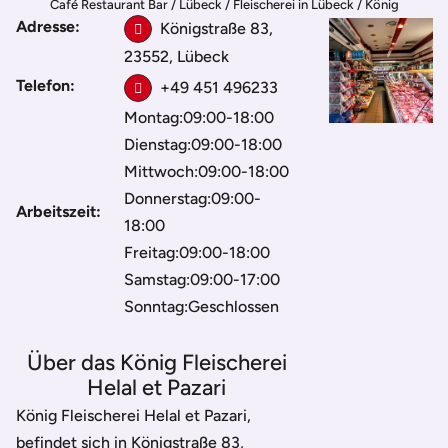
Café Restaurant Bar
/
Lübeck
/
Fleischerei in Lübeck
/
König
Adresse:
Fleischerei Helal et Pazari
Königstraße 83,
23552, Lübeck
Telefon:
+49 451 496233
Montag:09:00-18:00
Dienstag:09:00-18:00
Mittwoch:09:00-18:00
Donnerstag:09:00-
Arbeitszeit:
18:00
Freitag:09:00-18:00
Samstag:09:00-17:00
Sonntag:Geschlossen
Über das König Fleischerei
Helal et Pazari
König Fleischerei Helal et Pazari,
befindet sich in Königstraße 83,