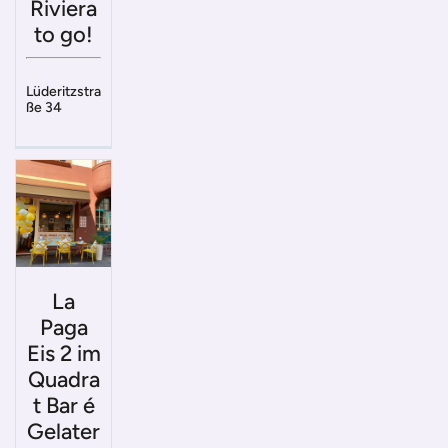
Riviera
to go!
Lüderitzstra
ße 34
La
Paga
Eis 2 im
Quadra
t Bar é
Gelater