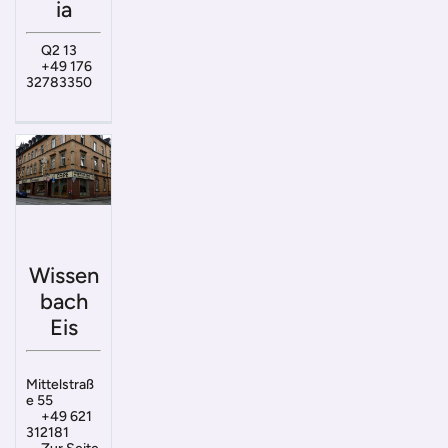
ia
Q2 13
+49 176
32783350
Wissen
bach
Eis
Mittelstraß
e 55
+49 621
312181