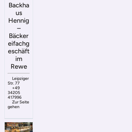
Backha
us
Hennig
–
Bäcker
eifachg
eschäft
im
Rewe
Leipziger
Str. 77
+49
34205
417996
Zur Seite
gehen