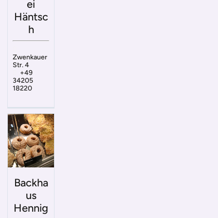
ei
Häntsc
h
Zwenkauer
Str. 4
+49
34205
18220
Backha
us
Hennig