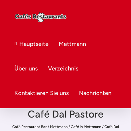
Hauptseite
Mettmann
Über uns
Verzeichnis
Kontaktieren Sie uns
Nachrichten
Café Dal Pastore
Café Restaurant Bar
/
Mettmann
/
Café in Mettmann
/
Café Dal