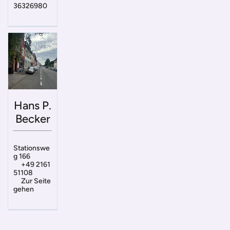
36326980
Hans P.
Becker
Stationswe
g 166
+49 2161
51108
Zur Seite
gehen