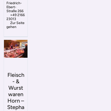
Friedrich-
Ebert-
Straße 266
+49 2166
23013
Zur Seite
gehen
Fleisch
- &
Wurst
waren
Horn –
Stepha