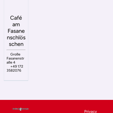
Café
am
Fasane
nschlös
schen
Große
Fasanenstr
aße 4
+49 172
3582076
Privacy