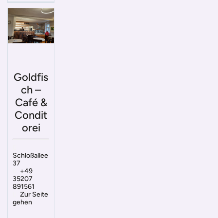
Goldfis
ch –
Café &
Condit
orei
Schloßallee
37
+49
35207
891561
Zur Seite
gehen