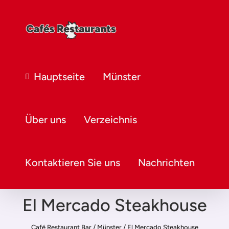
Hauptseite
Münster
Über uns
Verzeichnis
Kontaktieren Sie uns
Nachrichten
El Mercado Steakhouse
Café Restaurant Bar
/
Münster
/
El Mercado Steakhouse