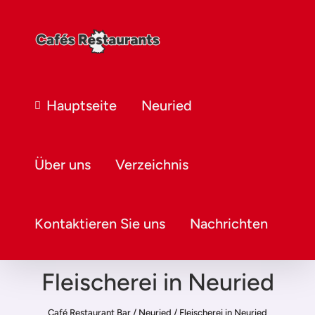
Hauptseite
Neuried
Über uns
Verzeichnis
Kontaktieren Sie uns
Nachrichten
Fleischerei in Neuried
Café Restaurant Bar
/
Neuried
/
Fleischerei in Neuried