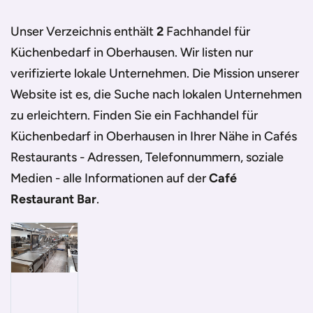
Café Restaurant Bar
/
Oberhausen
/
Fachhandel für Küchenbedarf
Unser Verzeichnis enthält
2
Fachhandel für
in Oberhausen
Küchenbedarf in Oberhausen
. Wir listen nur
verifizierte lokale Unternehmen. Die Mission unserer
Website ist es, die Suche nach lokalen Unternehmen
zu erleichtern. Finden Sie ein
Fachhandel für
Küchenbedarf in Oberhausen
in Ihrer Nähe in Cafés
Restaurants - Adressen, Telefonnummern, soziale
Medien - alle Informationen auf der
Café
Restaurant Bar
.