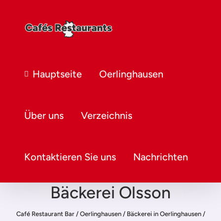
Hauptseite
Oerlinghausen
Über uns
Verzeichnis
Kontaktieren Sie uns
Nachrichten
Bäckerei Olsson
Café Restaurant Bar
/
Oerlinghausen
/
Bäckerei in Oerlinghausen
/