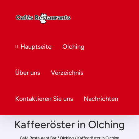
Hauptseite
Olching
Über uns
Verzeichnis
Kontaktieren Sie uns
Nachrichten
Kaffeeröster in Olching
Café Restaurant Bar
/
Olching
/
Kaffeeröster in Olching