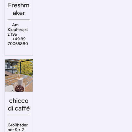
Freshm
aker
Am
Klopferspit
z 19a
+49 89
70065880
chicco
di caffè
Großhader
ner Str. 2