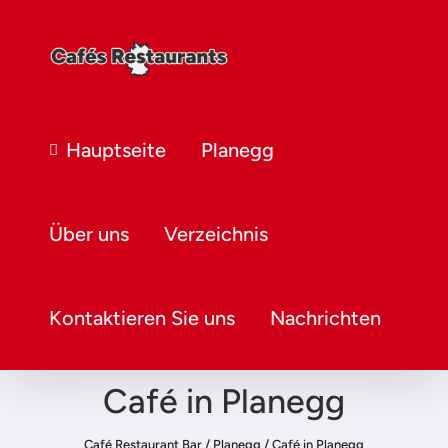
Hauptseite
Planegg
Über uns
Verzeichnis
Kontaktieren Sie uns
Nachrichten
Café in Planegg
Café Restaurant Bar
/
Planegg
/
Café in Planegg