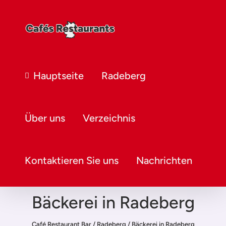
Hauptseite
Radeberg
Über uns
Verzeichnis
Kontaktieren Sie uns
Nachrichten
Bäckerei in Radeberg
Café Restaurant Bar
/
Radeberg
/
Bäckerei in Radeberg