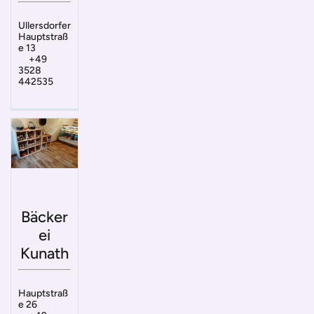
Ullersdorfer
Hauptstraß
e 13
+49
3528
442535
Bäcker
ei
Kunath
Hauptstraß
e 26