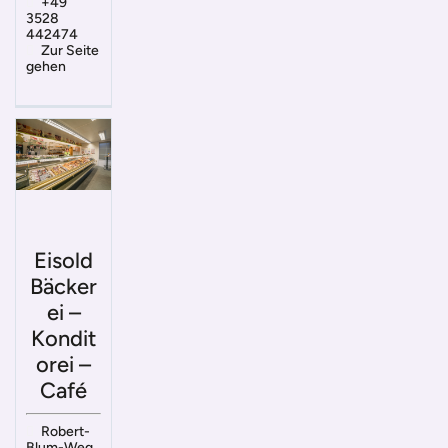
+49
3528
442474
Zur Seite
gehen
Eisold
Bäcker
ei –
Kondit
orei –
Café
Robert-
Blum-Weg