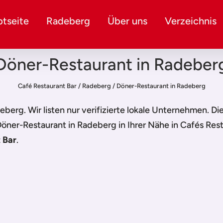
tseite
Radeberg
Über uns
Verzeichnis
Döner-Restaurant in Radeber
Café Restaurant Bar
/
Radeberg
/
Döner-Restaurant in Radeberg
deberg
. Wir listen nur verifizierte lokale Unternehmen. D
öner-Restaurant in Radeberg
in Ihrer Nähe in Cafés Res
 Bar
.