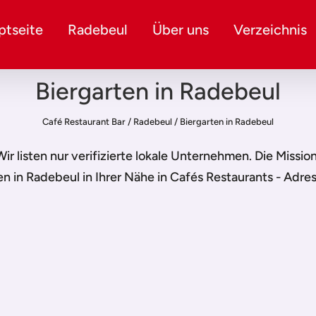
ptseite
Radebeul
Über uns
Verzeichnis
Biergarten in Radebeul
Café Restaurant Bar
/
Radebeul
/
Biergarten in Radebeul
 Wir listen nur verifizierte lokale Unternehmen. Die Missi
en in Radebeul
in Ihrer Nähe in Cafés Restaurants - Adre