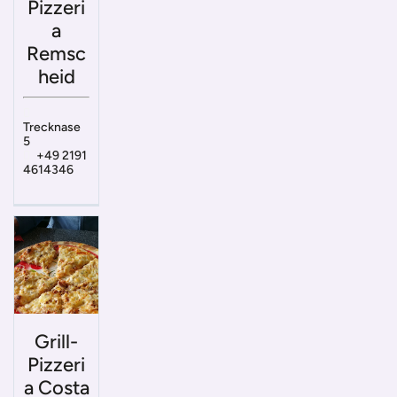
Pizzeri
a
Remsc
heid
Trecknase
5
+49 2191
4614346
Grill-
Pizzeri
a Costa