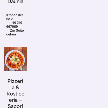
Daunia
Kronenstra
ße 2
+49 2191
667969
Zur Seite
gehen
Pizzeri
a &
Rosticc
eria –
Sapori