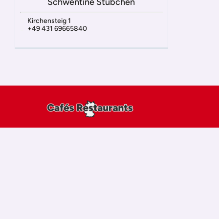
Schwentine Stübchen
Kirchensteig 1
+49 431 69665840