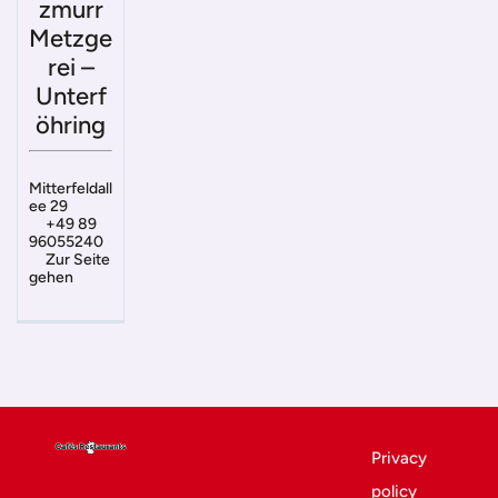
zmurr
Metzge
rei –
Unterf
öhring
Mitterfeldall
ee 29
+49 89
96055240
Zur Seite
gehen
Privacy
policy