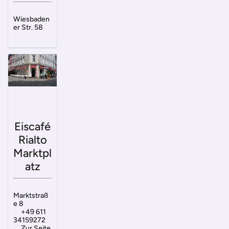
Wiesbaden
er Str. 58
Eiscafé
Rialto
Marktpl
atz
Marktstraß
e 8
+49 611
34159272
Zur Seite