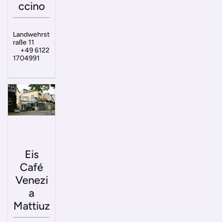
ccino
Landwehrst
raße 11
+49 6122
1704991
Eis
Café
Venezi
a
Mattiuz