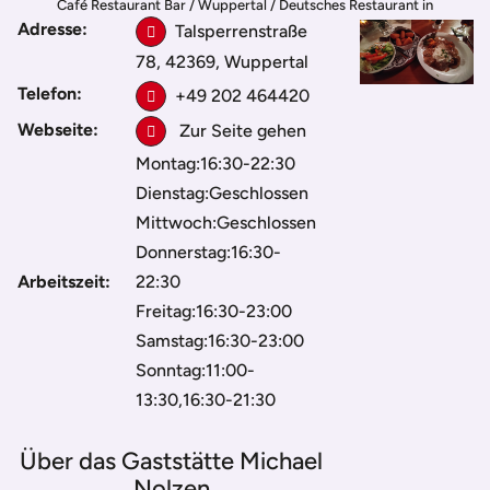
Café Restaurant Bar
/
Wuppertal
/
Deutsches Restaurant in
Adresse:
Wuppertal
Talsperrenstraße
/
Gaststätte Michael Nolzen
78, 42369, Wuppertal
Telefon:
+49 202 464420
Webseite:
Zur Seite gehen
Montag:16:30-22:30
Dienstag:Geschlossen
Mittwoch:Geschlossen
Donnerstag:16:30-
Arbeitszeit:
22:30
Freitag:16:30-23:00
Samstag:16:30-23:00
Sonntag:11:00-
13:30,16:30-21:30
Über das Gaststätte Michael
Nolzen