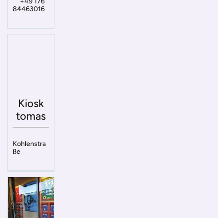
+49 176
84463016
Kiosk
tomas
Kohlenstra
ße