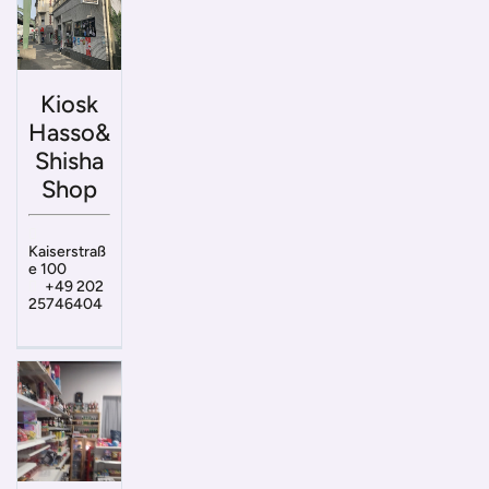
Kiosk
Hasso&
Shisha
Shop
Kaiserstraß
e 100
+49 202
25746404