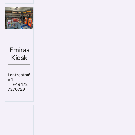
Emiras
Kiosk
Lentzestraß
e 1
+49 172
7270729