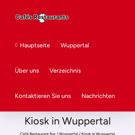
Hauptseite
Wuppertal
Über uns
Verzeichnis
Kontaktieren Sie uns
Nachrichten
Kiosk in Wuppertal
Café Restaurant Bar
/
Wuppertal
/
Kiosk in Wuppertal