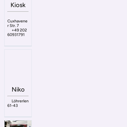
Kiosk
Cuxhavene
r Str. 7
+49 202
60931791
Niko
Löhrerlen
61-43