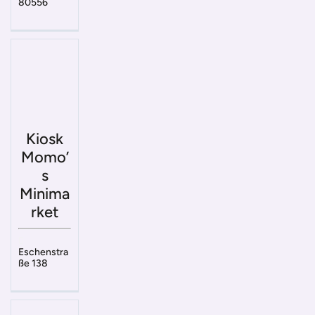
80556
Kiosk
Momo’
s
Minima
rket
Eschenstra
ße 138