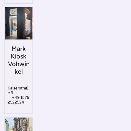
Mark
Kiosk
Vohwin
kel
Kaiserstraß
e 3
+49 1575
2522524