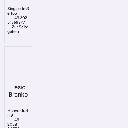
Siegesstraß
e 166
+49 202
51559377
Zur Seite
gehen
Tesic
Branko
Hahnenfurt
h 9
+49
2058