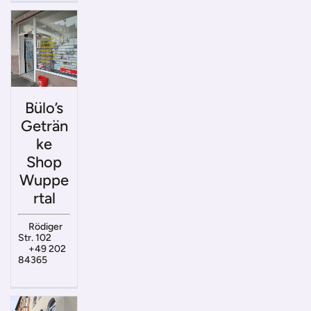
Bülo’s
Geträn
ke
Shop
Wuppe
rtal
Rödiger
Str. 102
+49 202
84365