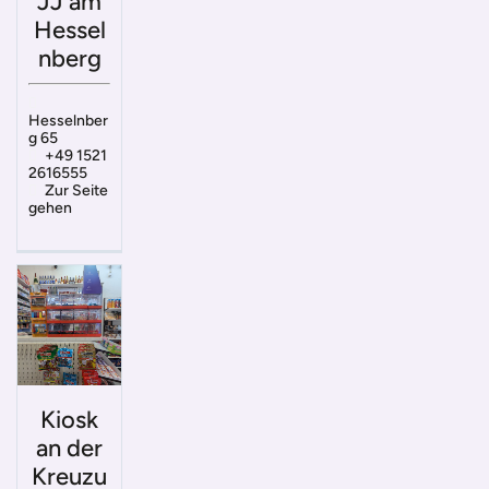
JJ am
Hessel
nberg
Hesselnber
g 65
+49 1521
2616555
Zur Seite
gehen
Kiosk
an der
Kreuzu