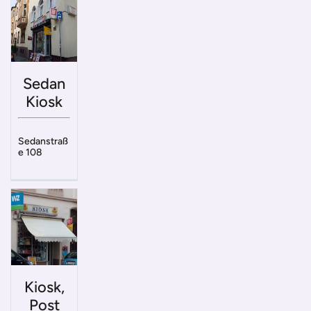
Sedan
Kiosk
Sedanstraß
e 108
Kiosk,
Post