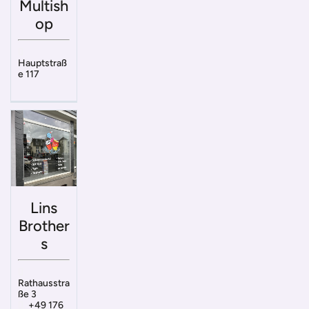
Multish
op
Hauptstraß
e 117
Lins
Brother
s
Rathausstra
ße 3
+49 176