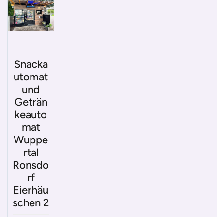
Snacka
utomat
und
Geträn
keauto
mat
Wuppe
rtal
Ronsdo
rf
Eierhäu
schen 2