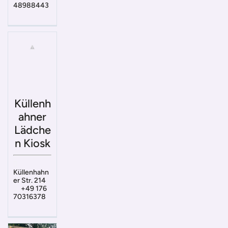
48988443
Küllenh
ahner
Lädche
n Kiosk
Küllenhahn
er Str. 214
+49 176
70316378