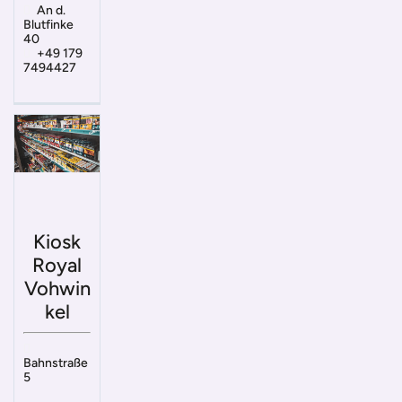
An d.
Blutfinke
40
+49 179
7494427
Kiosk
Royal
Vohwin
kel
Bahnstraße
5