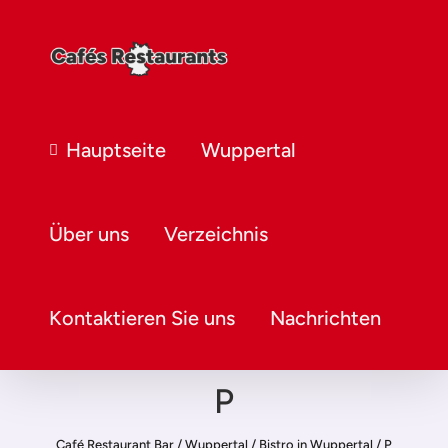
Hauptseite
Wuppertal
Über uns
Verzeichnis
Kontaktieren Sie uns
Nachrichten
P
Café Restaurant Bar
/
Wuppertal
/
Bistro in Wuppertal
/
P