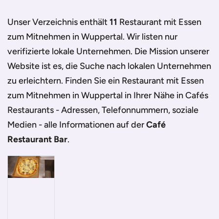
Café Restaurant Bar
/
Wuppertal
/
Restaurant mit Essen zum
Unser Verzeichnis enthält
11
Restaurant mit Essen
Mitnehmen in Wuppertal
zum Mitnehmen in Wuppertal
. Wir listen nur
verifizierte lokale Unternehmen. Die Mission unserer
Website ist es, die Suche nach lokalen Unternehmen
zu erleichtern. Finden Sie ein
Restaurant mit Essen
zum Mitnehmen in Wuppertal
in Ihrer Nähe in Cafés
Restaurants - Adressen, Telefonnummern, soziale
Medien - alle Informationen auf der
Café
Restaurant Bar
.