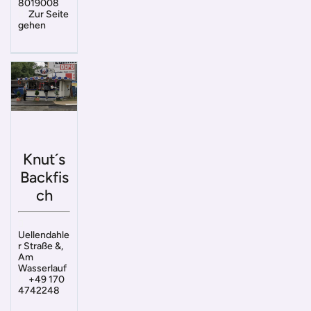
8019008
Zur Seite
gehen
Knut´s
Backfis
ch
Uellendahle
r Straße &,
Am
Wasserlauf
+49 170
4742248