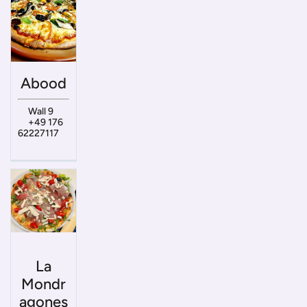
Abood
Wall 9
+49 176
62227117
La
Mondr
agones