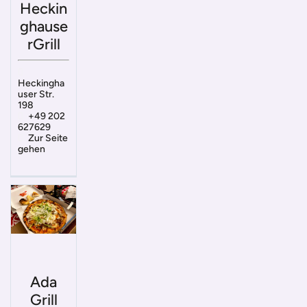
Heckin
ghause
rGrill
Heckingha
user Str.
198
+49 202
627629
Zur Seite
gehen
Ada
Grill