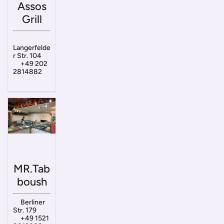
Assos
Grill
Langerfelde
r Str. 104
+49 202
2814882
MR.Tab
boush
Berliner
Str. 179
+49 1521