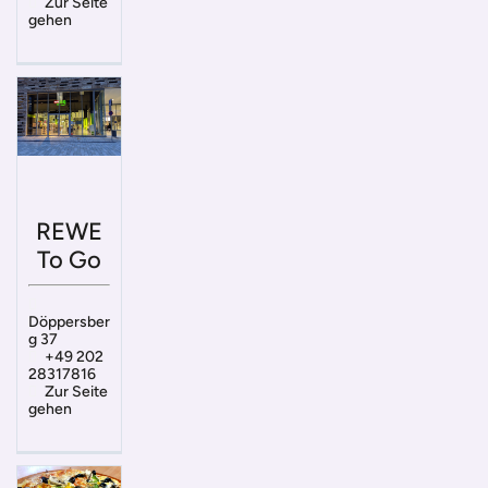
Zur Seite
gehen
REWE
To Go
Döppersber
g 37
+49 202
28317816
Zur Seite
gehen