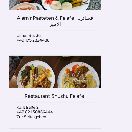
Alamir Pasteten & Falafel …فطائر
الامير
Ulmer Str. 36
+49 175 2324438
Restaurant Shushu Falafel
Karlstraße 2
+49 821 50866444
Zur Seite gehen