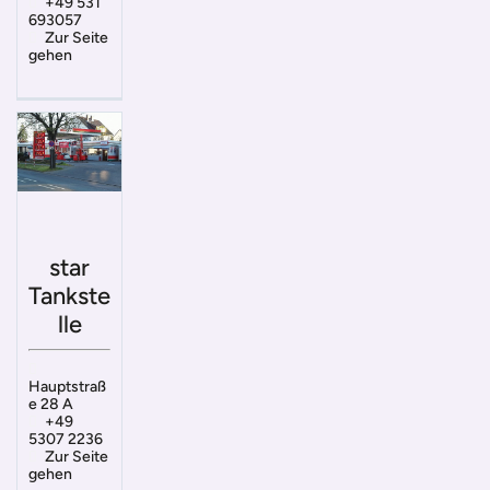
+49 531
693057
Zur Seite
gehen
star
Tankste
lle
Hauptstraß
e 28 A
+49
5307 2236
Zur Seite
gehen