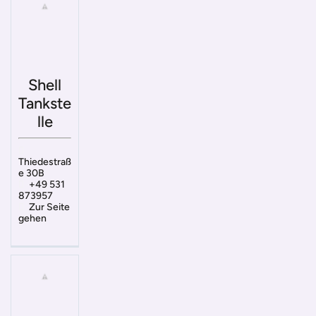
Shell
Tankste
lle
Thiedestraß
e 30B
+49 531
873957
Zur Seite
gehen