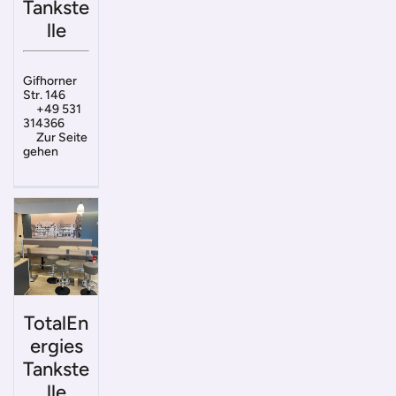
Tankste
lle
Gifhorner
Str. 146
+49 531
314366
Zur Seite
gehen
TotalEn
ergies
Tankste
lle