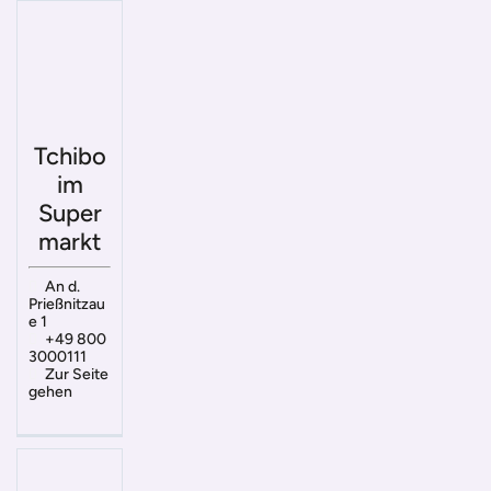
Tchibo
im
Super
markt
An d.
Prießnitzau
e 1
+49 800
3000111
Zur Seite
gehen