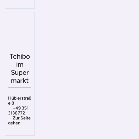
Tchibo
im
Super
markt
Hüblerstraß
e 8
+49 351
3138772
Zur Seite
gehen