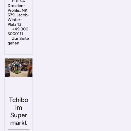
EDEKA
Dresden-
Prohlis, NK
679, Jacob-
Winter-
Platz 13
+49 800
3000111
Zur Seite
gehen
Tchibo
im
Super
markt